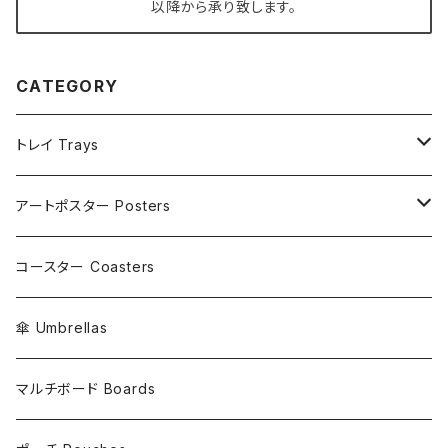
以降から承り致します。
CATEGORY
トレイ Trays
トレイ 横 27 x 縦 20 ( cm )
アートポスター Posters
トレイ Φ 38 ( cm )
ポスター A4 / 横 21 x 縦 29.7 ( cm )
コースター Coasters
トレイ 32 x 32 ( cm )
ポスター A3 / 横 29.7 x 縦 42 ( cm )
傘 Umbrellas
ポスター A2 / 横 42 x 縦 59.4 ( cm )
マルチボード Boards