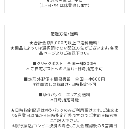
★通常営業日…平日
（土・日・祝 は休業致します）
配送方法・送料
★合計金額8,000円以上で送料無料！
★商品によっては選択頂けない配送方法がございます。各商
品ページよりご確認下さい。
■クリックポスト 全国一律300円
＊ ご自宅ポストへのお届け・日時指定不可
■定形外郵便＋簡易書留 全国一律800円
＊対面渡しのお届け・日時指定不可
■ゆうパック エリア別送料
＊日時指定可能
★日時指定配送はゆうパックのみご利用頂けます。ご注文よ
り5営業日以降から日時指定可能ですのでご注文時備考欄
にご記入下さい。
＊銀行振込/コンビニ決済の場合、ご入金確認後の５営業日